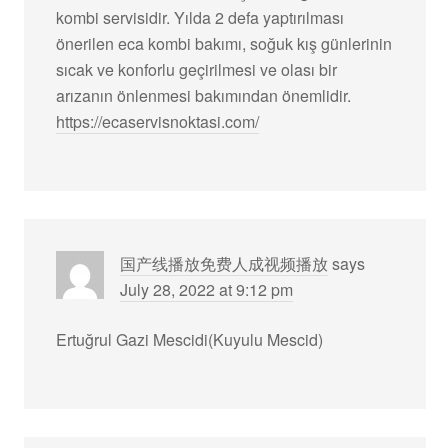
kombi servisidir. Yılda 2 defa yaptırılması
önerilen eca kombi bakımı, soğuk kış günlerinin
sıcak ve konforlu geçirilmesi ve olası bir
arızanın önlenmesi bakımından önemlidir.
https://ecaservisnoktasi.com/
国产线播放免费人成视频播放
says
July 28, 2022 at 9:12 pm
Ertuğrul Gazi Mescidi(Kuyulu Mescid)