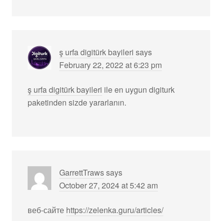
ş urfa digitürk bayileri
says
February 22, 2022 at 6:23 pm
ş urfa digitürk bayileri
ile en uygun digiturk
paketinden sizde yararlanın.
GarrettTraws
says
October 27, 2024 at 5:42 am
веб-сайте
https://zelenka.guru/articles/