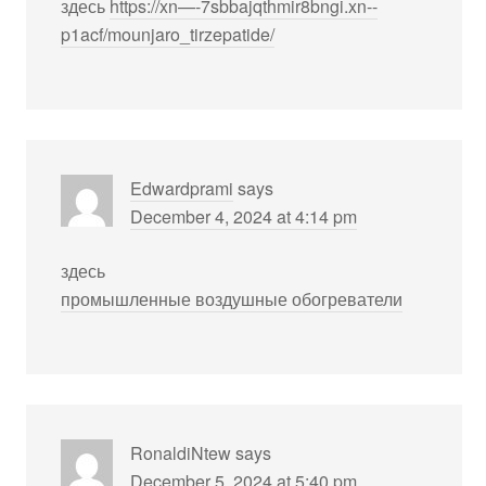
здесь
https://xn—-7sbbajqthmir8bngi.xn--
p1acf/mounjaro_tirzepatide/
Edwardprami
says
December 4, 2024 at 4:14 pm
здесь
промышленные воздушные обогреватели
RonaldiNtew
says
December 5, 2024 at 5:40 pm