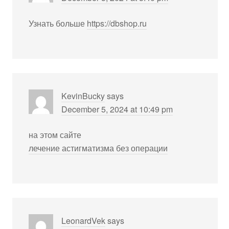
Узнать больше
https://dbshop.ru
KevinBucky
says
December 5, 2024 at 10:49 pm
на этом сайте
лечение астигматизма без операции
LeonardVek
says