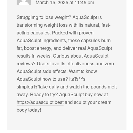
March 15, 2025 at 11:45 pm
Struggling to lose weight? AquaSculpt is
transforming weight loss with its natural, fast-
acting capsules. Packed with proven
AquaSculpt ingredients, these capsules burn
fat, boost energy, and deliver real AquaSculpt
results in weeks. Curious about AquaSculpt
reviews? Users love its effectiveness and zero
AquaSculpt side effects. Want to know
AquaSculpt how to use? ItвЂ™s
simpleвЂ”take daily and watch the pounds melt
away. Ready to try? AquaSculpt buy now at
https://aquasculpt.best
and sculpt your dream
body today!