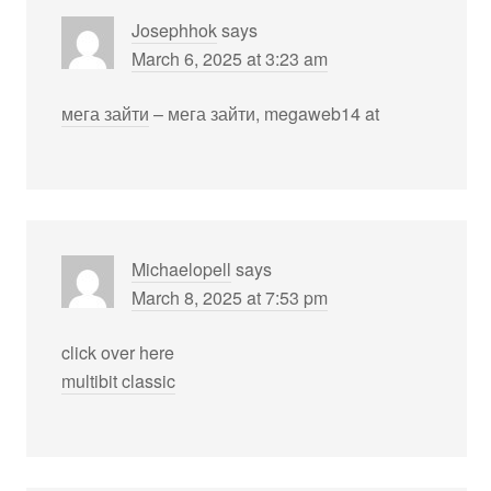
Josephhok
says
March 6, 2025 at 3:23 am
мега зайти
– мега зайти, megaweb14 at
Michaelopell
says
March 8, 2025 at 7:53 pm
click over here
multibit classic