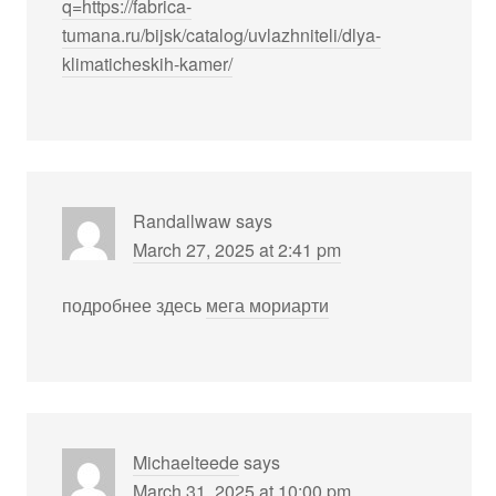
q=https://fabrica-
tumana.ru/bijsk/catalog/uvlazhniteli/dlya-
klimaticheskih-kamer/
Randallwaw
says
March 27, 2025 at 2:41 pm
подробнее здесь
мега мориарти
Michaelteede
says
March 31, 2025 at 10:00 pm