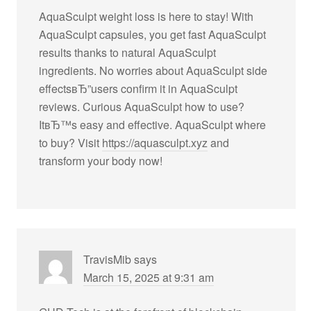
AquaSculpt weight loss is here to stay! With
AquaSculpt capsules, you get fast AquaSculpt
results thanks to natural AquaSculpt
ingredients. No worries about AquaSculpt side
effectsвЂ”users confirm it in AquaSculpt
reviews. Curious AquaSculpt how to use?
ItвЂ™s easy and effective. AquaSculpt where
to buy? Visit
https://aquasculpt.xyz
and
transform your body now!
TravisMib
says
March 15, 2025 at 9:31 am