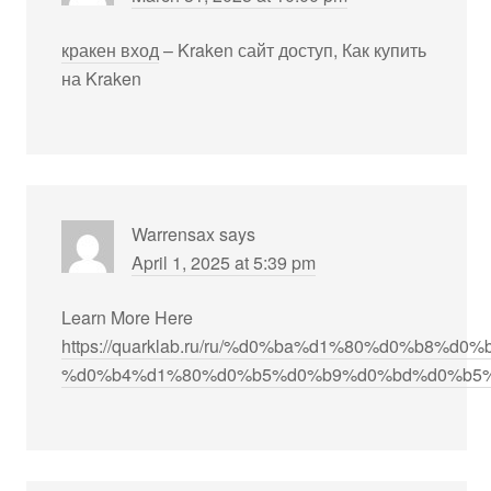
кракен вход
– Kraken сайт доступ, Как купить
на Kraken
Warrensax
says
April 1, 2025 at 5:39 pm
Learn More Here
https://quarklab.ru/ru/%d0%ba%d1%80%d0%b8%d0
%d0%b4%d1%80%d0%b5%d0%b9%d0%bd%d0%b5%